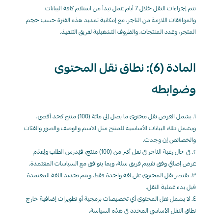
تتم إجراءات النقل خلال 7 أيام عمل تبدأ من استلام كافة البيانات 
والموافقات اللازمة من التاجر، مع إمكانية تمديد هذه الفترة حسب حجم 
المتجر، وعدد المنتجات، والظروف التشغيلية لفريق التنفيذ.
المادة (6): نطاق نقل المحتوى 
وضوابطه
١. يشمل العرض نقل محتوى ما يصل إلى مائة (100) منتج كحد أقصى، 
ويشمل ذلك البيانات الأساسية للمنتج مثل الاسم والوصف والصور والفئات 
والخصائص إن وجدت.
٢. في حال رغبة التاجر في نقل أكثر من (100) منتج، فيُدرَس الطلب ويُقدّم 
عرض إضافي وفق تقييم فريق سلة، وبما يتوافق مع السياسات المعتمدة.
٣. يقتصر نقل المحتوى على لغة واحدة فقط، ويتم تحديد اللغة المعتمدة 
قبل بدء عملية النقل.
٤. لا يشمل نقل المحتوى أي تخصيصات برمجية أو تطويرات إضافية خارج 
نطاق النقل الأساسي المحدد في هذه السياسة
.