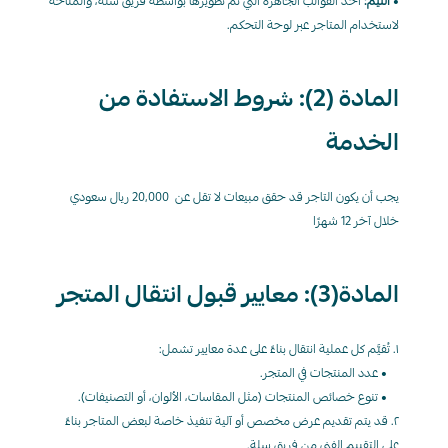
• 
الثيم:
 أحد القوالب الجاهزة التي تم تطويرها بواسطة فريق سلة، والمتاحة 
لاستخدام المتاجر عبر لوحة التحكم.
المادة (2): شروط الاستفادة من 
الخدمة
يجب أن يكون التاجر قد حقق مبيعات لا تقل عن  20,000 ريال سعودي 
خلال آخر 12 شهرًا
المادة(3): معايير قبول انتقال المتجر
١. تُقيَّم كل عملية انتقال بناءً على عدة معايير تشمل:
    • عدد المنتجات في المتجر.
    • تنوع خصائص المنتجات (مثل المقاسات، الألوان، أو التصنيفات).
٢. قد يتم تقديم عرض مخصص أو آلية تنفيذ خاصة لبعض المتاجر بناءً 
على التقييم الفني من فريق سلة.